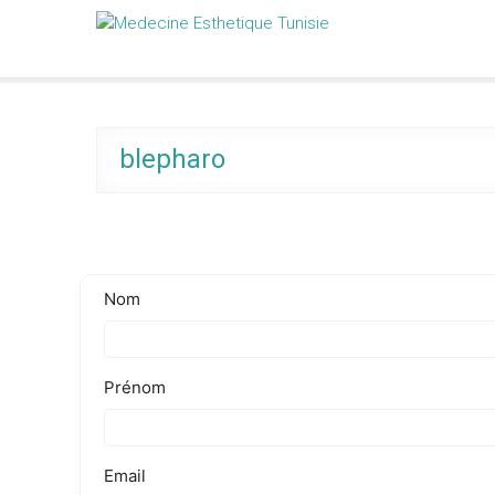
Skip
Medecine Esthetique Tunisie
to
content
blepharo