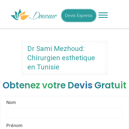
Skip
Medecine Esthetique
to
Tunisie
Devis Express
content
Dr Sami Mezhoud:
Chirurgien esthetique
en Tunisie
Obtenez votre Devis Gratuit