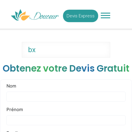
Skip
Medecine Esthetique
to
Tunisie
Devis Express
content
bx
Obtenez votre Devis Gratuit