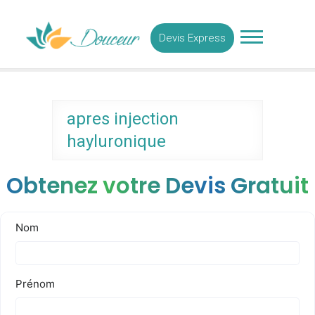
Skip
Medecine Esthetique
to
Tunisie
Devis Express
content
apres injection
hayluronique
Obtenez votre Devis Gratuit