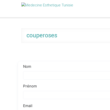
Skip
Medecine Esthetique Tunisie
to
content
couperoses