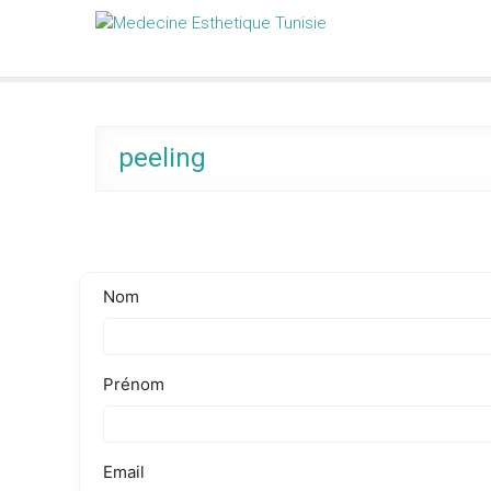
Skip
Medecine Esthetique Tunisie
to
content
peeling