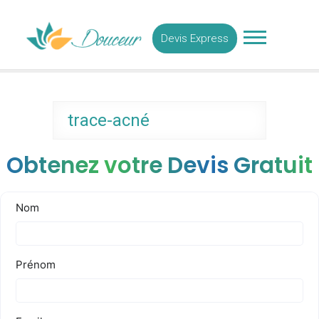
Skip
Medecine Esthetique
to
Tunisie
Devis Express
content
trace-acné
Obtenez votre Devis Gratuit