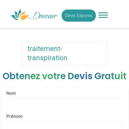
Skip
Medecine Esthetique
to
Tunisie
Devis Express
content
traitement-
transpiration
Obtenez votre Devis Gratuit